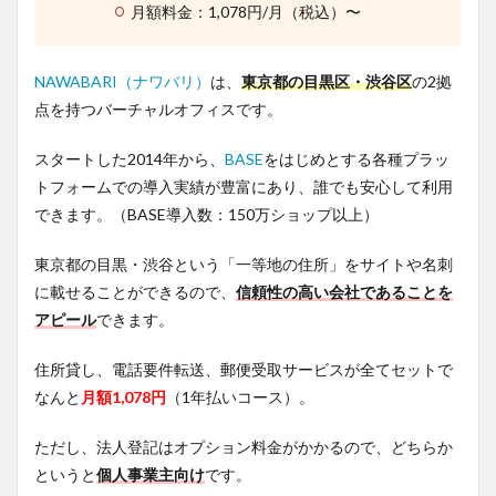
月額料金：1,078円/月（税込）〜
NAWABARI（ナワバリ）
は、
東京都の目黒区・渋谷区
の2拠
点を持つバーチャルオフィスです。
スタートした2014年から、
BASE
をはじめとする各種プラッ
トフォームでの導入実績が豊富にあり、誰でも安心して利用
できます。（BASE導入数：150万ショップ以上）
東京都の目黒・渋谷という「一等地の住所」をサイトや名刺
に載せることができるので、
信頼性の高い会社であることを
アピール
できます。
住所貸し、電話要件転送、郵便受取サービスが全てセットで
なんと
月額1,078円
（1年払いコース）。
ただし、法人登記はオプション料金がかかるので、どちらか
というと
個人事業主向け
です。