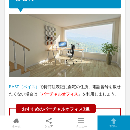
BASE（ベイス）
で特商法表記に自宅の住所、電話番号を載せ
たくない場合は「
バーチャルオフィス
」を利用しましょう。
NAWABARI（ナワバリ）
：
東京都の目黒・新宿
。
ホーム
シェア
メニュー
TOPへ
月1,078円〜