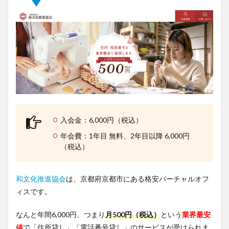
入会金：6,000円（税込）
年会費：1年目 無料、2年目以降 6,000円
（税込）
和文化推進協会
は、京都府京都市にある格安バーチャルオフ
ィスです。
なんと年間6,000円、つまり
月500円（税込）
という
業界最安
値
で「住所貸し」「電話番号貸し」のサービスが受けられま