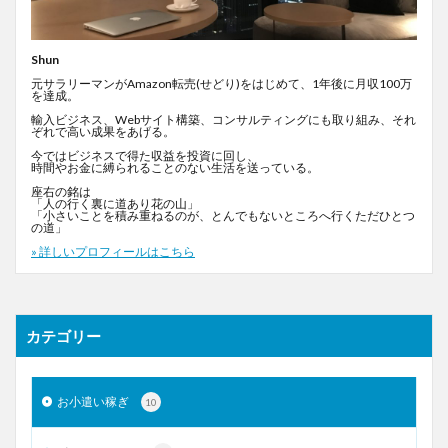
Shun
元サラリーマンがAmazon転売(せどり)をはじめて、1年後に月収100万
を達成。
輸入ビジネス、Webサイト構築、コンサルティングにも取り組み、それ
ぞれで高い成果をあげる。
今ではビジネスで得た収益を投資に回し、
時間やお金に縛られることのない生活を送っている。
座右の銘は
「人の行く裏に道あり花の山」
「小さいことを積み重ねるのが、とんでもないところへ行くただひとつ
の道」
» 詳しいプロフィールはこちら
カテゴリー
お小遣い稼ぎ
10