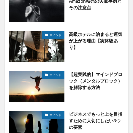
Amazon転売の失敗事例と
その注意点
高級ホテルに泊まると運気
マインド
が上がる理由【実体験あ
り】
【超実践的】マインドブロ
マインド
ック（メンタルブロック）
を解除する方法
ビジネスでもっと上を目指
マインド
すために大切にしたい3つ
の要素