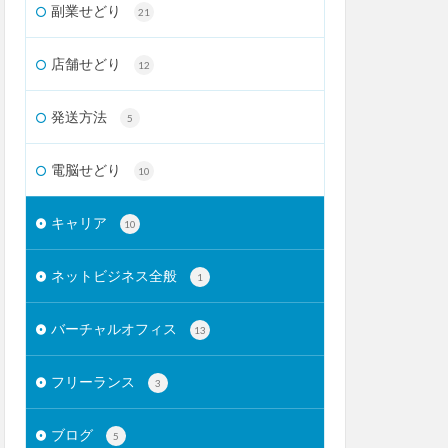
副業せどり
21
店舗せどり
12
発送方法
5
電脳せどり
10
キャリア
10
ネットビジネス全般
1
バーチャルオフィス
13
フリーランス
3
ブログ
5