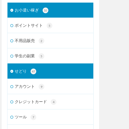
お小遣い稼ぎ
10
ポイントサイト
5
不用品販売
2
学生の副業
5
せどり
47
アカウント
9
クレジットカード
4
ツール
7