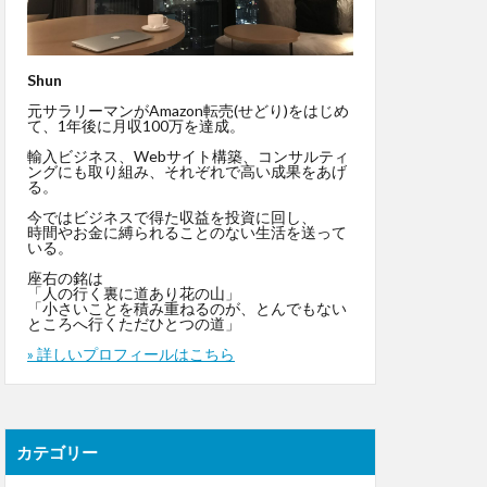
Shun
元サラリーマンがAmazon転売(せどり)をはじめ
て、1年後に月収100万を達成。
輸入ビジネス、Webサイト構築、コンサルティ
ングにも取り組み、それぞれで高い成果をあげ
る。
今ではビジネスで得た収益を投資に回し、
時間やお金に縛られることのない生活を送って
いる。
座右の銘は
「人の行く裏に道あり花の山」
「小さいことを積み重ねるのが、とんでもない
ところへ行くただひとつの道」
» 詳しいプロフィールはこちら
カテゴリー