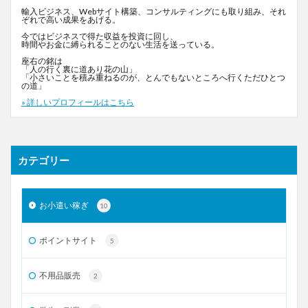
輸入ビジネス、Webサイト構築、コンサルティングにも取り組み、それ
ぞれで高い成果をあげる。
今ではビジネスで得た収益を投資に回し、
時間やお金に縛られることのない生活を送っている。
座右の銘は
「人の行く裏に道あり花の山」
「小さいことを積み重ねるのが、とんでもないところへ行くただひとつ
の道」
» 詳しいプロフィールはこちら
カテゴリー
お小遣い稼ぎ
10
ポイントサイト
5
不用品販売
2