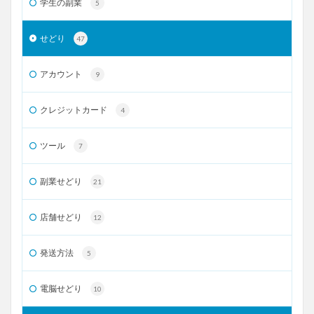
学生の副業
5
せどり
47
アカウント
9
クレジットカード
4
ツール
7
副業せどり
21
店舗せどり
12
発送方法
5
電脳せどり
10