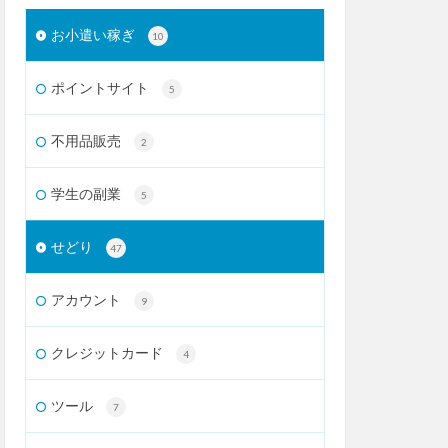
お小遣い稼ぎ
10
ポイントサイト
5
不用品販売
2
学生の副業
5
せどり
47
アカウント
9
クレジットカード
4
ツール
7